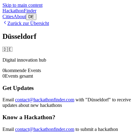
Skip to main content
HackathonFinder
Cities
About
DE
Zurück zur Übersicht
Düsseldorf
🇩🇪
Digital innovation hub
0
kommende Events
0
Events gesamt
Get Updates
Email
contact@hackathonfinder.com
with "
Düsseldorf
" to receive
updates about new hackathons
Know a Hackathon?
Email
contact@hackathonfinder.com
to submit a hackathon